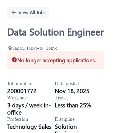
Single
Position
View All Jobs
Data Solution Engineer
Japan, Tokyo-to, Tokyo
No longer accepting applications.
Job number
Date posted
200001772
Nov 18, 2025
Work site
Travel
3 days / week in-
Less than 25%
office
Profession
Discipline
Technology Sales
Solution