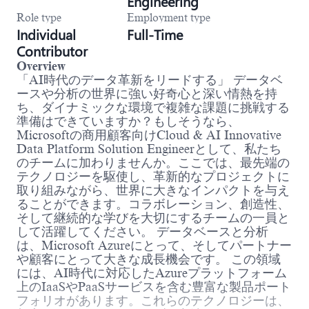
Engineering
Role type
Employment type
Individual
Full-Time
Contributor
Overview
「AI時代のデータ革新をリードする」 データベ
ースや分析の世界に強い好奇心と深い情熱を持
ち、ダイナミックな環境で複雑な課題に挑戦する
準備はできていますか？もしそうなら、
Microsoftの商用顧客向けCloud & AI Innovative
Data Platform Solution Engineerとして、私たち
のチームに加わりませんか。ここでは、最先端の
テクノロジーを駆使し、革新的なプロジェクトに
取り組みながら、世界に大きなインパクトを与え
ることができます。コラボレーション、創造性、
そして継続的な学びを大切にするチームの一員と
して活躍してください。 データベースと分析
は、Microsoft Azureにとって、そしてパートナー
や顧客にとって大きな成長機会です。 この領域
には、AI時代に対応したAzureプラットフォーム
上のIaaSやPaaSサービスを含む豊富な製品ポート
フォリオがあります。これらのテクノロジーは、